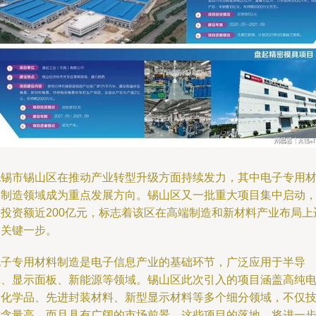
无锡市锡山区在推动产业转型升级方面持续发力，其中电子专用
料制造领域成为重点发展方向。锡山区又一批重大项目集中启动
总投资额近200亿元，标志着该区在高端制造和新材料产业布局上
出关键一步。
电子专用材料制造是电子信息产业的基础环节，广泛应用于半导
体、显示面板、新能源等领域。锡山区此次引入的项目涵盖高纯
子化学品、先进封装材料、新型显示材料等多个细分领域，不仅
术含量高，而且具有广阔的市场前景。这些项目的落地，将进一