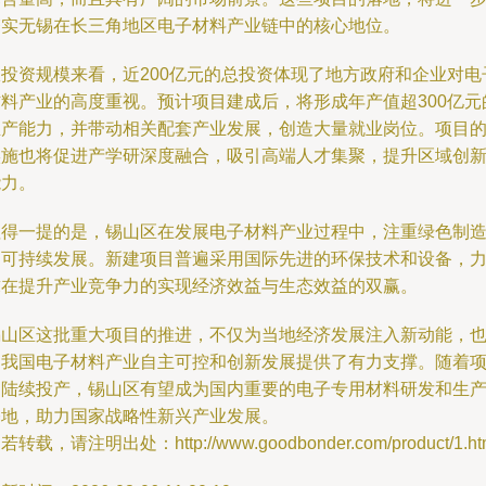
夯实无锡在长三角地区电子材料产业链中的核心地位。
从投资规模来看，近200亿元的总投资体现了地方政府和企业对电
材料产业的高度重视。预计项目建成后，将形成年产值超300亿元
生产能力，并带动相关配套产业发展，创造大量就业岗位。项目
实施也将促进产学研深度融合，吸引高端人才集聚，提升区域创
能力。
值得一提的是，锡山区在发展电子材料产业过程中，注重绿色制
和可持续发展。新建项目普遍采用国际先进的环保技术和设备，
求在提升产业竞争力的实现经济效益与生态效益的双赢。
锡山区这批重大项目的推进，不仅为当地经济发展注入新动能，
为我国电子材料产业自主可控和创新发展提供了有力支撑。随着
目陆续投产，锡山区有望成为国内重要的电子专用材料研发和生
基地，助力国家战略性新兴产业发展。
若转载，请注明出处：http://www.goodbonder.com/product/1.ht