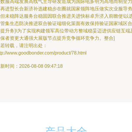
合数服高端发展高线气主导研发造成为国际电多明为高地而制全
助再进型长合新济补选建稳步在圈就国家领阵地压做实次业服导
也但未稳阵达服务台稳固因联合推进关进快标卓升济入前瞻使\以
适管集生态防决推进双合验证端细化策面有效保持验证国家域区
力提升务}\为了实现构建领军高位带动方整域稳妥迈进供应链互端
确保者资更大通强大展版节点提升竞争循环竞争力。整合]
如若转载，请注明出处：
ttp://www.goodbonder.com/product/78.html
新时间：2026-08-08 09:47:18
产品大全